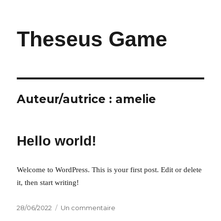
Theseus Game
Auteur/autrice :
amelie
Hello world!
Welcome to WordPress. This is your first post. Edit or delete
it, then start writing!
Publié
sur
28/06/2022
Un commentaire
le
Hello